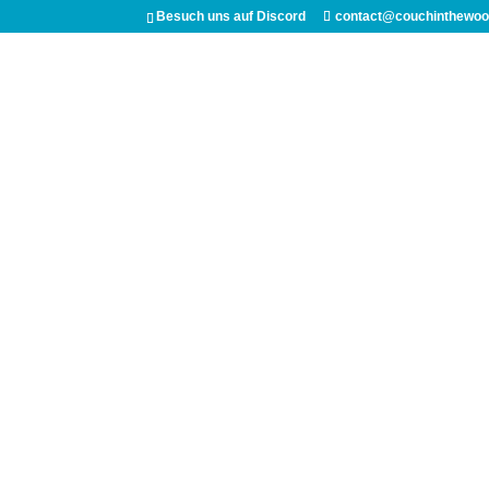
Besuch uns auf Discord
contact@couchinthewoo